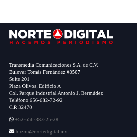
Footer
Transmedia Comunicaciones S.A. de C.V.
Bulevar Tomás Fernández #8587
Suite 201
Plaza Olivos, Edificio A
Col. Parque Industrial Antonio J. Bermúdez
Teléfono 656-682-72-92
C.P. 32470
+52-656-383-25-28
buzon@nortedigital.mx