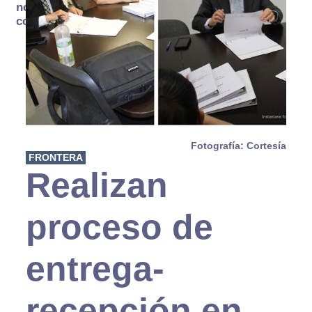
no se
consume
Fotografía: Cortesía
FRONTERA
Realizan
proceso de
entrega-
recepción en