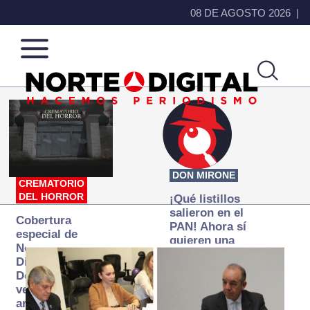
08 DE AGOSTO 2026
Norte
Más
de
que
Ciudad
noticias,
Juárez
hacemos periodismo
DON MIRONE
CREMATORIO
DEL HORROR
¡Qué listillos
salieron en el
Cobertura
PAN! Ahora sí
especial de
quieren una
Norte
Fiscalía
Digital:
autónoma… y
Donde la
transexenal
verdad
arde… pero