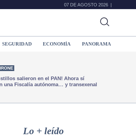
07 DE AGOSTO 2026
SEGURIDAD
ECONOMÍA
PANORAMA
IRONE
istillos salieron en el PAN! Ahora sí
n una Fiscalía autónoma… y transexenal
Primary
Sidebar
Lo + leído