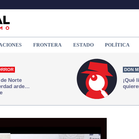
ACIONES
FRONTERA
ESTADO
POLÍTICA
ORROR
DON M
 de Norte
¡Qué l
verdad arde…
quiere
e