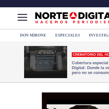
Norte
Más
DON MIRONE
ESPECIALES
INVESTIG
de
que
Ciudad
noticias,
Juárez
hacemos periodismo
CREMATORIO DEL H
Cobertura especial
Digital: Donde la 
pero no se consum