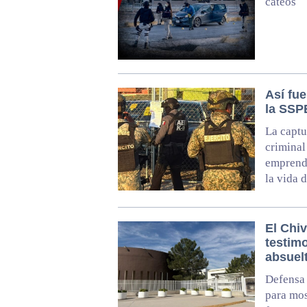
cateos
Así fu
la SSP
La captu
criminal
emprendi
la vida 
El Chi
testim
absuel
Defensa 
para mos