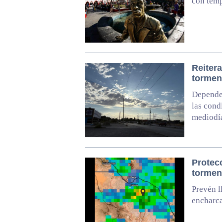
con temp
Reitera
tormen
Dependen
las cond
mediodí
Protecc
tormen
Prevén l
encharca