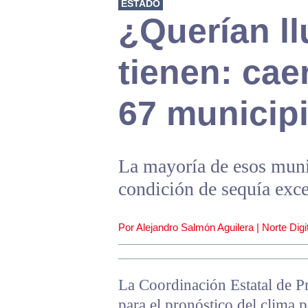
ESTADO
¿Querían ll
tienen: cae
67 municipi
La mayoría de esos muni
condición de sequía exc
Por Alejandro Salmón Aguilera | Norte Digit
La Coordinación Estatal de P
para el pronóstico del clima 