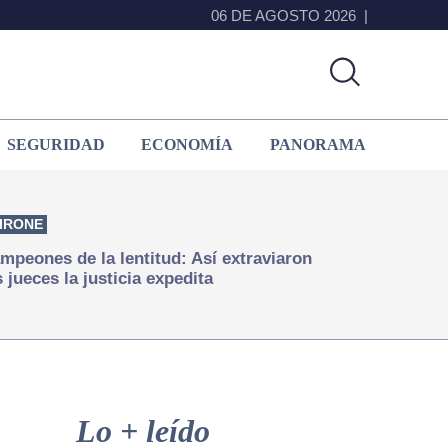
06 DE AGOSTO 2026
SEGURIDAD
ECONOMÍA
PANORAMA
IRONE
mpeones de la lentitud: Así extraviaron
s jueces la justicia expedita
Primary
Sidebar
Lo + leído