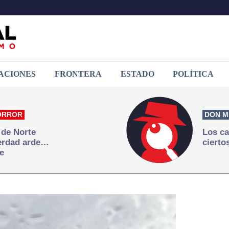
ACIONES
FRONTERA
ESTADO
POLÍTICA
ORROR
DON M
 de Norte
Los ca
verdad arde…
cierto
e