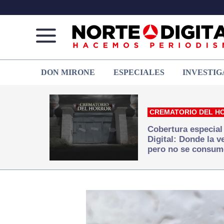
Norte
Más
DON MIRONE
ESPECIALES
INVESTIG
de
que
Ciudad
noticias,
Juárez
hacemos periodismo
CREMATORIO DEL H
Cobertura especial
Digital: Donde la 
pero no se consum