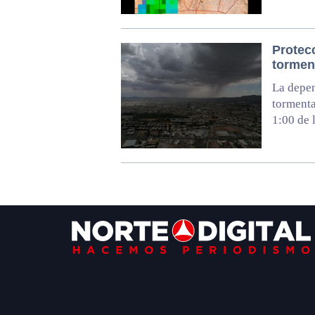
Protecc
tormen
La depen
tormenta
1:00 de 
Footer