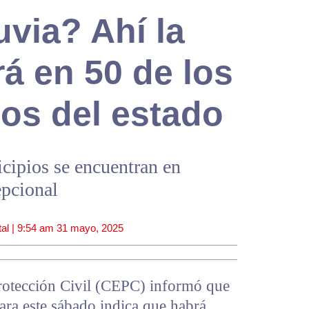
uvia? Ahí la
rá en 50 de los
os del estado
cipios se encuentran en
epcional
al |
9:54 am
31 mayo, 2025
rotección Civil (CEPC) informó que
para este sábado indica que habrá