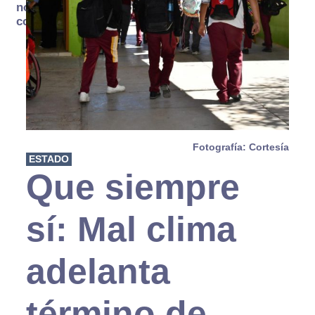
no se
consume
Fotografía: Cortesía
ESTADO
Que siempre
sí: Mal clima
adelanta
término de