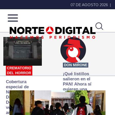
07 DE AGOSTO 2026
Norte
Más
de
que
Ciudad
noticias,
Juárez
hacemos periodismo
DON MIRONE
CREMATORIO
DEL HORROR
¡Qué listillos
salieron en el
Cobertura
PAN! Ahora sí
especial de
quieren una
Norte
Fiscalía
Digital:
autónoma… y
Donde la
transexenal
verdad
arde… pero