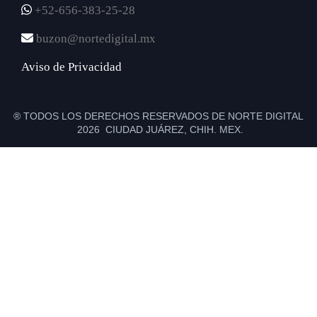
+52-656-383-25-28
buzon@nortedigital.mx
Aviso de Privacidad
® TODOS LOS DERECHOS RESERVADOS DE NORTE DIGITAL
2026 CIUDAD JUÁREZ, CHIH. MEX.