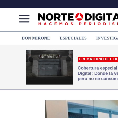
Norte
Más
DON MIRONE
ESPECIALES
INVESTIG
de
que
Ciudad
noticias,
Juárez
hacemos periodismo
CREMATORIO DEL H
Cobertura especial
Digital: Donde la 
pero no se consum