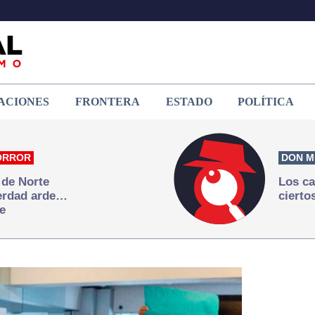
ACIONES
FRONTERA
ESTADO
POLÍTICA
ORROR
DON M
 de Norte
Los ca
verdad arde…
cierto
e