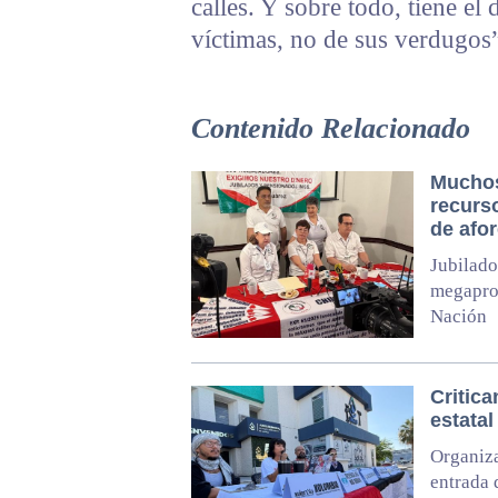
calles. Y sobre todo, tiene el 
víctimas, no de sus verdugos”
Contenido Relacionado
Muchos
recurs
de afo
Jubilado
megaprot
Nación
Critica
estata
Organiza
entrada 