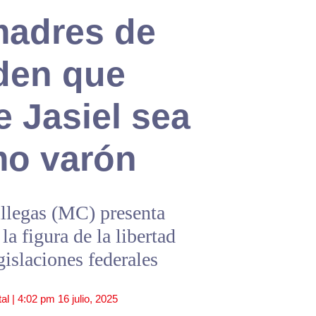
madres de
iden que
 Jasiel sea
mo varón
illegas (MC) presenta
la figura de la libertad
egislaciones federales
al |
4:02 pm
16 julio, 2025