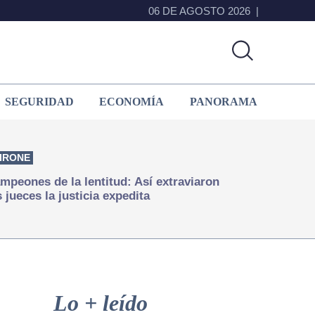
06 DE AGOSTO 2026
SEGURIDAD
ECONOMÍA
PANORAMA
IRONE
mpeones de la lentitud: Así extraviaron
s jueces la justicia expedita
Primary
Sidebar
Lo + leído