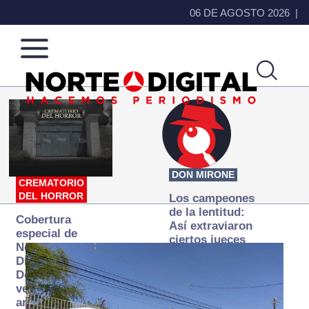
06 DE AGOSTO 2026
Norte
Más
de
que
Ciudad
noticias,
Juárez
hacemos periodismo
DON MIRONE
CREMATORIO
DEL HORROR
Los campeones
de la lentitud:
Cobertura
Así extraviaron
especial de
ciertos jueces
Norte
la justicia
Digital:
expedita
Donde la
verdad
arde… pero