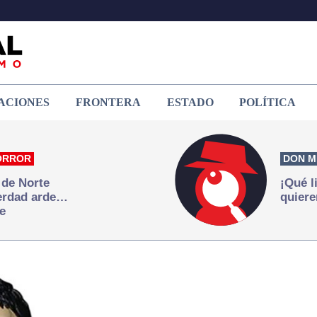
ACIONES
FRONTERA
ESTADO
POLÍTICA
ORROR
DON M
 de Norte
¡Qué l
verdad arde…
quiere
e