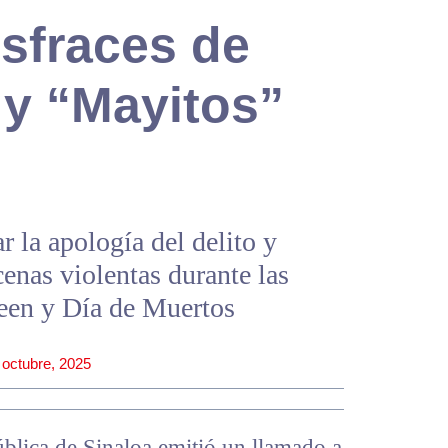
sfraces de
 y “Mayitos”
r la apología del delito y
cenas violentas durante las
een y Día de Muertos
 octubre, 2025
blica de Sinaloa emitió un llamado a