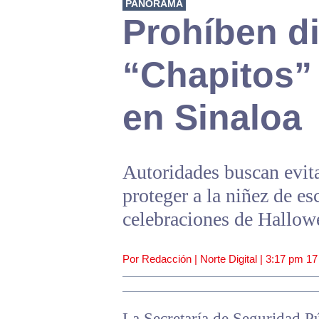
PANORAMA
Prohíben di
“Chapitos”
en Sinaloa
Autoridades buscan evita
proteger a la niñez de es
celebraciones de Hallow
Por Redacción | Norte Digital |
3:17 pm
17
La Secretaría de Seguridad Pú