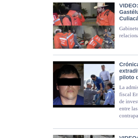
VIDEO: 
Gastél
Culiac
Gabinete
relacion
Crónic
extradi
piloto
La admis
fiscal E
de inves
entre la
contrapa