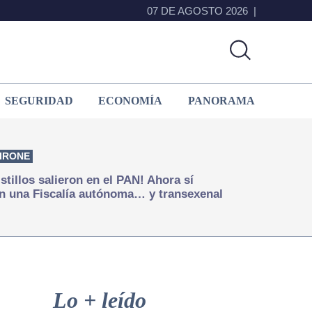
07 DE AGOSTO 2026
SEGURIDAD
ECONOMÍA
PANORAMA
IRONE
istillos salieron en el PAN! Ahora sí
n una Fiscalía autónoma… y transexenal
Primary
Sidebar
Lo + leído