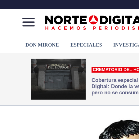
Norte
Más
DON MIRONE
ESPECIALES
INVESTIG
de
que
Ciudad
noticias,
Juárez
hacemos periodismo
CREMATORIO DEL H
Cobertura especial
Digital: Donde la 
pero no se consum