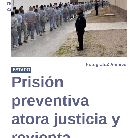
no se
consume
Fotografía: Archivo
ESTADO
Prisión
preventiva
atora justicia y
revienta