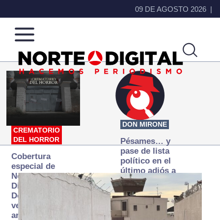
09 DE AGOSTO 2026
Norte
Más
de
que
Ciudad
noticias,
Juárez
hacemos periodismo
DON MIRONE
CREMATORIO
DEL HORROR
Pésames… y
pase de lista
Cobertura
político en el
especial de
último adiós a
Norte
Papá Grande
Digital:
Donde la
verdad
arde… pero