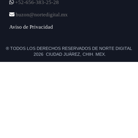
+52-656-383-25-28
buzon@nortedigital.mx
Aviso de Privacidad
® TODOS LOS DERECHOS RESERVADOS DE NORTE DIGITAL
2026 CIUDAD JUÁREZ, CHIH. MEX.