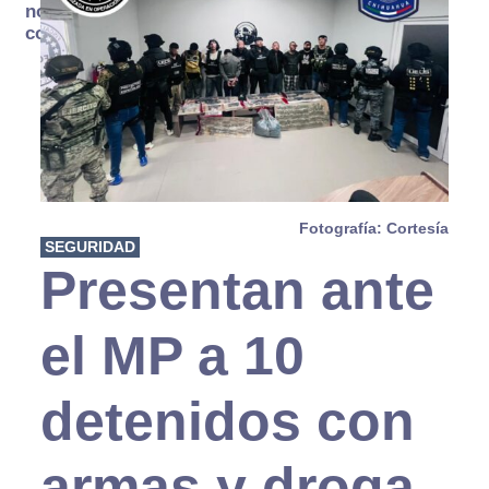
no se
consume
Fotografía: Cortesía
SEGURIDAD
Presentan ante
el MP a 10
detenidos con
armas y droga