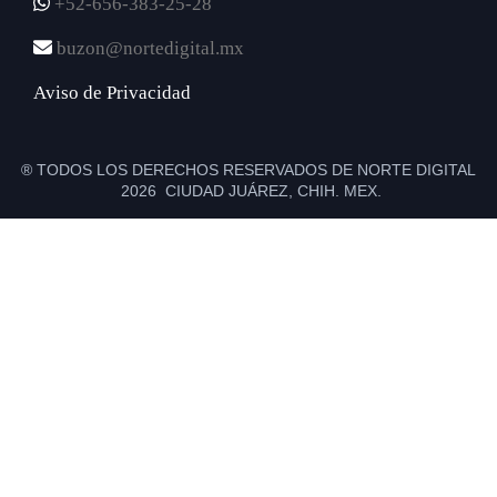
+52-656-383-25-28
buzon@nortedigital.mx
Aviso de Privacidad
® TODOS LOS DERECHOS RESERVADOS DE NORTE DIGITAL
2026 CIUDAD JUÁREZ, CHIH. MEX.