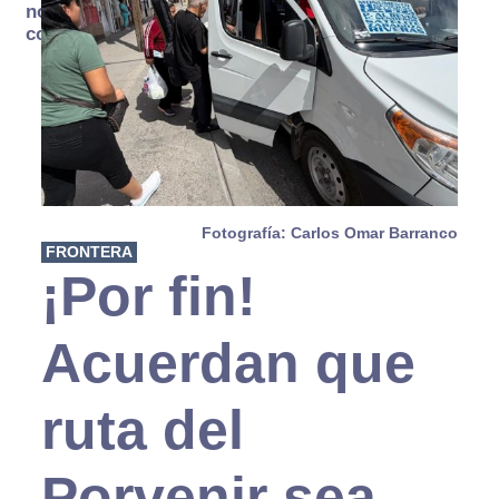
no se
consume
Fotografía: Carlos Omar Barranco
FRONTERA
¡Por fin!
Acuerdan que
ruta del
Porvenir sea