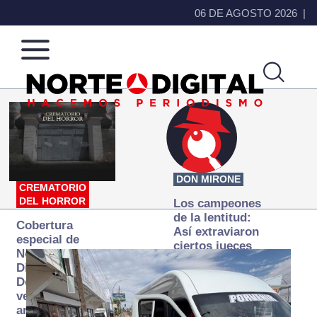
06 DE AGOSTO 2026
Norte
Más
de
que
Ciudad
noticias,
Juárez
hacemos periodismo
DON MIRONE
CREMATORIO
DEL HORROR
Los campeones
de la lentitud:
Cobertura
Así extraviaron
especial de
ciertos jueces
Norte
la justicia
Digital:
expedita
Donde la
verdad
arde… pero