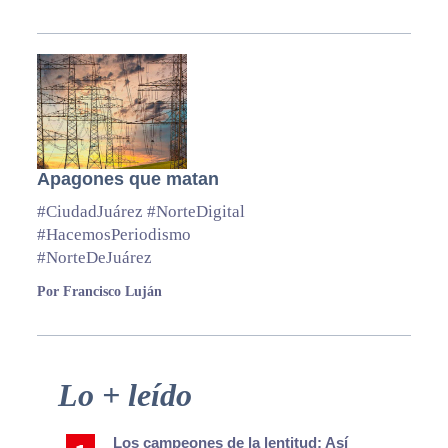
Apagones que matan
#CiudadJuárez #NorteDigital
#HacemosPeriodismo
#NorteDeJuárez
Por Francisco Luján
Primary
Lo + leído
Sidebar
Los campeones de la lentitud: Así