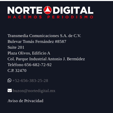
Footer
Transmedia Comunicaciones S.A. de C.V.
Bulevar Tomás Fernández #8587
Suite 201
Plaza Olivos, Edificio A
Col. Parque Industrial Antonio J. Bermúdez
Teléfono 656-682-72-92
C.P. 32470
+52-656-383-25-28
buzon@nortedigital.mx
Aviso de Privacidad