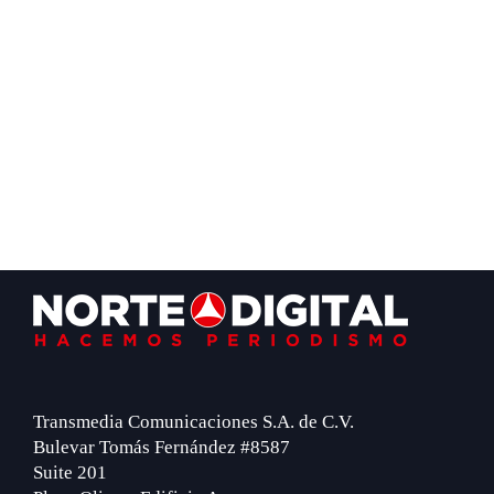
Footer
Transmedia Comunicaciones S.A. de C.V.
Bulevar Tomás Fernández #8587
Suite 201