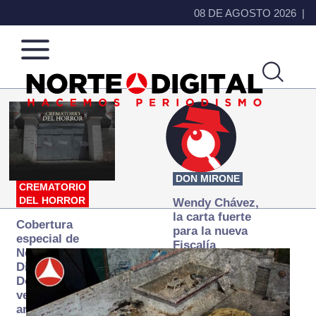
08 DE AGOSTO 2026
Norte
Más
de
que
Ciudad
noticias,
Juárez
hacemos periodismo
DON MIRONE
CREMATORIO
DEL HORROR
Wendy Chávez,
la carta fuerte
Cobertura
para la nueva
especial de
Fiscalía
Norte
autónoma
Digital:
Donde la
verdad
arde… pero