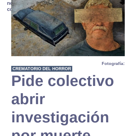
no se
consume
Fotografía:
CREMATORIO DEL HORROR
Pide colectivo
abrir
investigación
por muerte