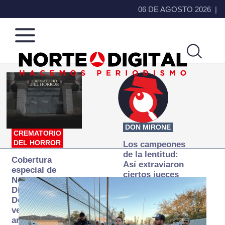
06 DE AGOSTO 2026
Norte
Más
de
que
Ciudad
noticias,
Juárez
hacemos periodismo
DON MIRONE
CREMATORIO
DEL HORROR
Los campeones
de la lentitud:
Cobertura
Así extraviaron
especial de
ciertos jueces
Norte
la justicia
Digital:
expedita
Donde la
verdad
arde… pero