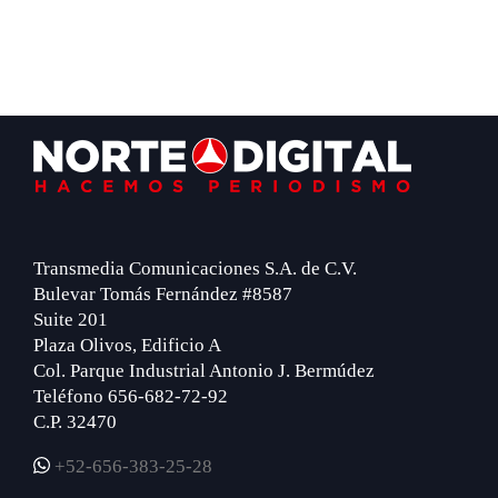
Footer
Transmedia Comunicaciones S.A. de C.V.
Bulevar Tomás Fernández #8587
Suite 201
Plaza Olivos, Edificio A
Col. Parque Industrial Antonio J. Bermúdez
Teléfono 656-682-72-92
C.P. 32470
+52-656-383-25-28