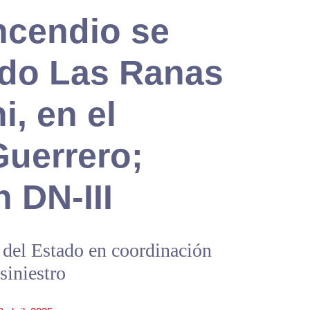
ncendio se
ido Las Ranas
, en el
Guerrero;
n DN-III
 del Estado en coordinación
siniestro