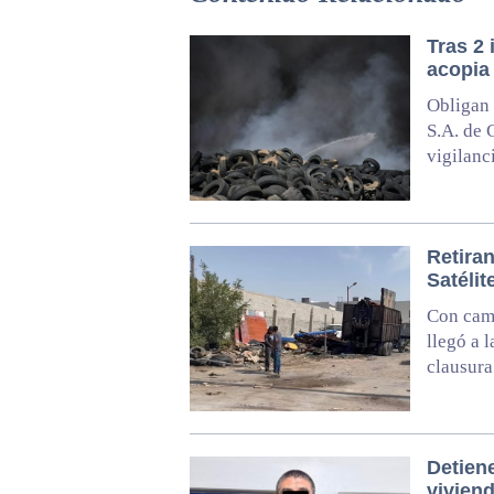
Tras 2
acopia 
Obligan 
S.A. de 
vigilanc
Retiran
Satélit
Con cami
llegó a 
clausura
Detien
vivien