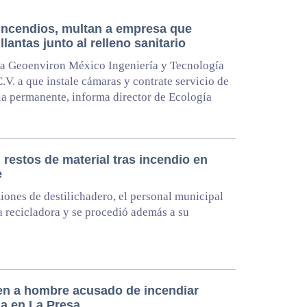
 incendios, multan a empresa que
llantas junto al relleno sanitario
a Geoenviron México Ingeniería y Tecnología
C.V. a que instale cámaras y contrate servicio de
ia permanente, informa director de Ecología
 restos de material tras incendio en
e
ones de destilichadero, el personal municipal
la recicladora y se procedió además a su
en a hombre acusado de incendiar
da en La Presa