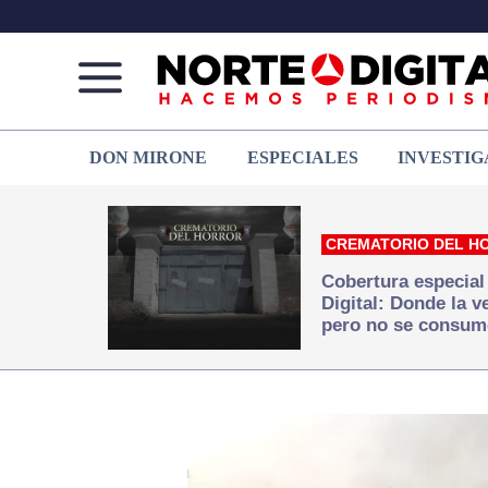
Norte
Más
DON MIRONE
ESPECIALES
INVESTIG
de
que
Ciudad
noticias,
Juárez
hacemos periodismo
CREMATORIO DEL H
Cobertura especial
Digital: Donde la 
pero no se consum