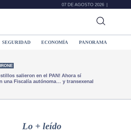
07 DE AGOSTO 2026
SEGURIDAD
ECONOMÍA
PANORAMA
IRONE
istillos salieron en el PAN! Ahora sí
n una Fiscalía autónoma… y transexenal
Primary
Sidebar
Lo + leído