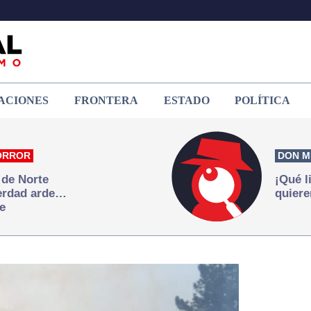
ACIONES
FRONTERA
ESTADO
POLÍTICA
ORROR
DON M
 de Norte
¡Qué l
verdad arde…
quiere
e