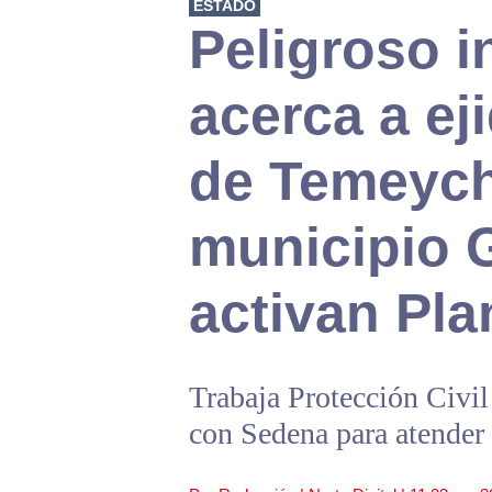
ESTADO
Peligroso i
acerca a ej
de Temeychi
municipio 
activan Pla
Trabaja Protección Civil
con Sedena para atender 