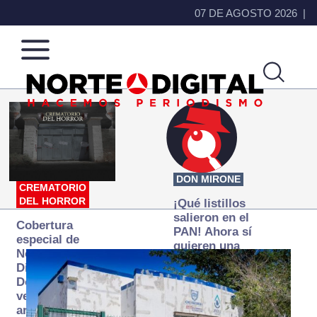
07 DE AGOSTO 2026
Norte
Más
de
que
Ciudad
noticias,
Juárez
hacemos periodismo
DON MIRONE
CREMATORIO
DEL HORROR
¡Qué listillos
salieron en el
Cobertura
PAN! Ahora sí
especial de
quieren una
Norte
Fiscalía
Digital:
autónoma… y
Donde la
transexenal
verdad
arde… pero