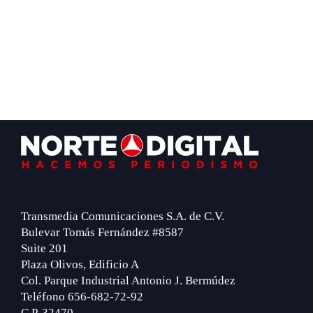
Footer
Transmedia Comunicaciones S.A. de C.V.
Bulevar Tomás Fernández #8587
Suite 201
Plaza Olivos, Edificio A
Col. Parque Industrial Antonio J. Bermúdez
Teléfono 656-682-72-92
C.P. 32470