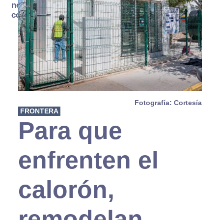
no se
consume
Fotografía: Cortesía
FRONTERA
Para que
enfrenten el
calorón,
remodelan