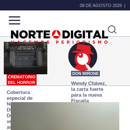
08 DE AGOSTO 2026
Norte
Más
de
que
Ciudad
noticias,
Juárez
hacemos periodismo
DON MIRONE
CREMATORIO
DEL HORROR
Wendy Chávez,
la carta fuerte
Cobertura
para la nueva
especial de
Fiscalía
Norte
autónoma
Digital:
Donde la
verdad
arde… pero