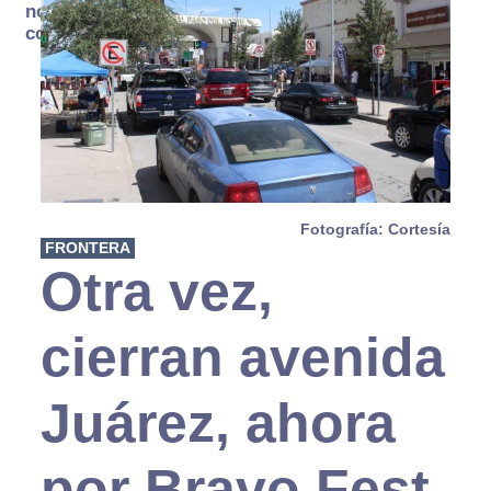
no se
consume
Fotografía: Cortesía
FRONTERA
Otra vez,
cierran avenida
Juárez, ahora
por Bravo Fest