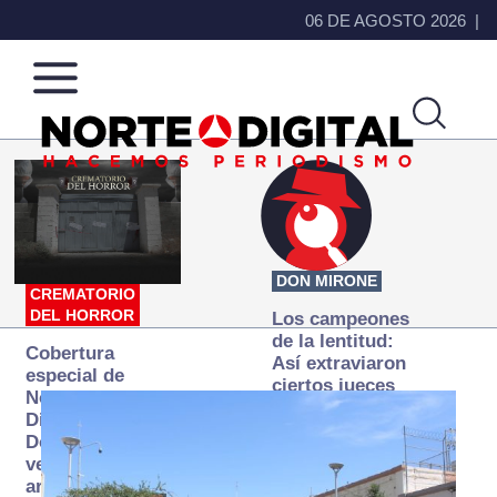
06 DE AGOSTO 2026
Norte
Más
de
que
Ciudad
noticias,
Juárez
hacemos periodismo
DON MIRONE
CREMATORIO
DEL HORROR
Los campeones
de la lentitud:
Cobertura
Así extraviaron
especial de
ciertos jueces
Norte
la justicia
Digital:
expedita
Donde la
verdad
arde… pero