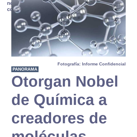
no se
consume
Fotografía: Informe Confidencial
PANORAMA
Otorgan Nobel
de Química a
creadores de
moléculas