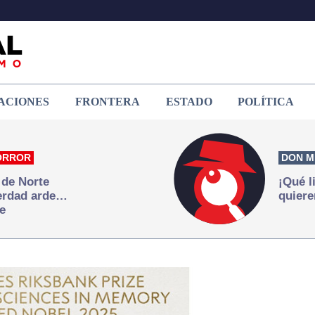
ACIONES
FRONTERA
ESTADO
POLÍTICA
ORROR
DON M
 de Norte
¡Qué l
verdad arde…
quiere
e