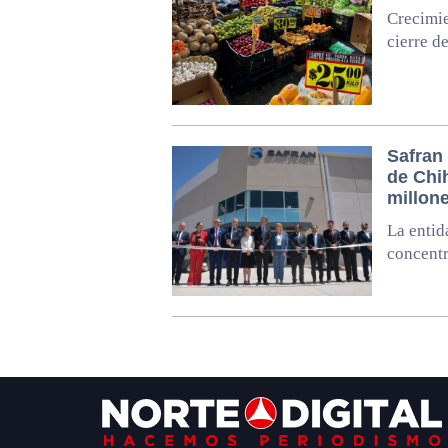
Crecimie
cierre d
Safran 
de Chi
millon
La entid
concentr
Footer