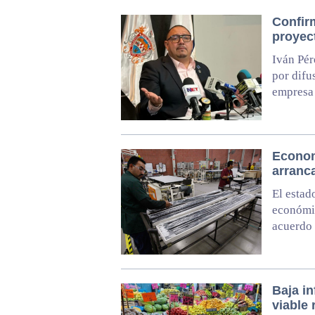
Confir
proyec
Iván Pér
por difu
empresa 
Econom
arranc
El estad
económic
acuerdo 
Baja in
viable