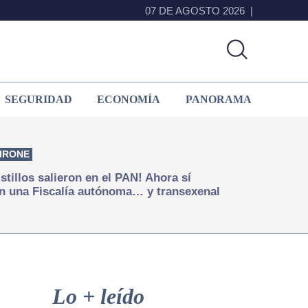
07 DE AGOSTO 2026
SEGURIDAD
ECONOMÍA
PANORAMA
IRONE
istillos salieron en el PAN! Ahora sí
n una Fiscalía autónoma… y transexenal
Primary
Sidebar
Lo + leído