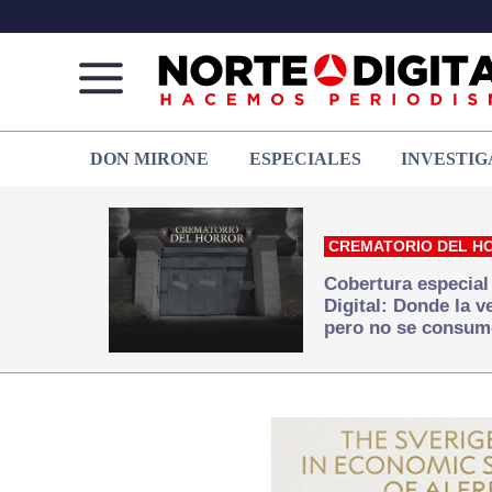
Norte
Más
DON MIRONE
ESPECIALES
INVESTIG
de
que
Ciudad
noticias,
Juárez
hacemos periodismo
CREMATORIO DEL H
Cobertura especial
Digital: Donde la 
pero no se consum