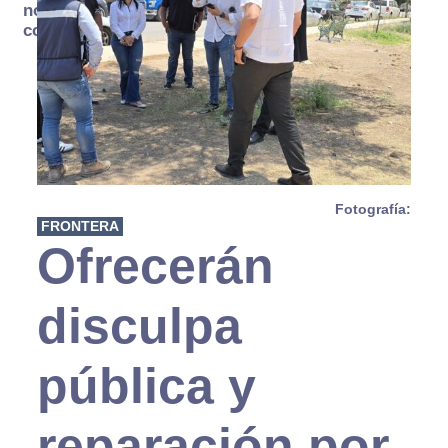
no se
consume
Fotografía:
FRONTERA
Ofrecerán
disculpa
pública y
reparación por