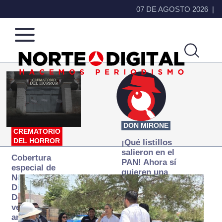
07 DE AGOSTO 2026
Norte
Más
de
que
Ciudad
noticias,
Juárez
hacemos periodismo
DON MIRONE
CREMATORIO
DEL HORROR
¡Qué listillos
salieron en el
Cobertura
PAN! Ahora sí
especial de
quieren una
Norte
Fiscalía
Digital:
autónoma… y
Donde la
transexenal
verdad
arde… pero