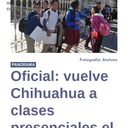
no se
consume
Fotografía: Archivo
PANORAMA
Oficial: vuelve
Chihuahua a
clases
presenciales el