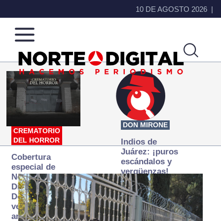
10 DE AGOSTO 2026
Norte
Más
de
que
Ciudad
noticias,
Juárez
hacemos periodismo
DON MIRONE
CREMATORIO
DEL HORROR
Indios de
Juárez: ¡puros
Cobertura
escándalos y
especial de
vergüenzas!
Norte
Digital:
Donde la
verdad
arde… pero