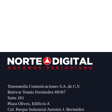
Footer
Transmedia Comunicaciones S.A. de C.V.
Bulevar Tomás Fernández #8587
Suite 201
Plaza Olivos, Edificio A
Col. Parque Industrial Antonio J. Bermúdez