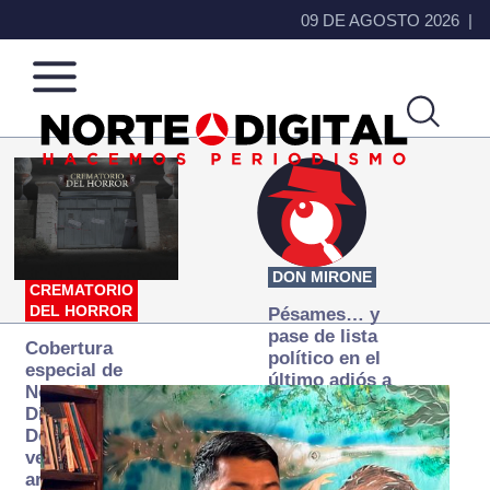
09 DE AGOSTO 2026
Norte
Más
de
que
Ciudad
noticias,
Juárez
hacemos periodismo
DON MIRONE
CREMATORIO
DEL HORROR
Pésames… y
pase de lista
Cobertura
político en el
especial de
último adiós a
Norte
Papá Grande
Digital:
Donde la
verdad
arde… pero