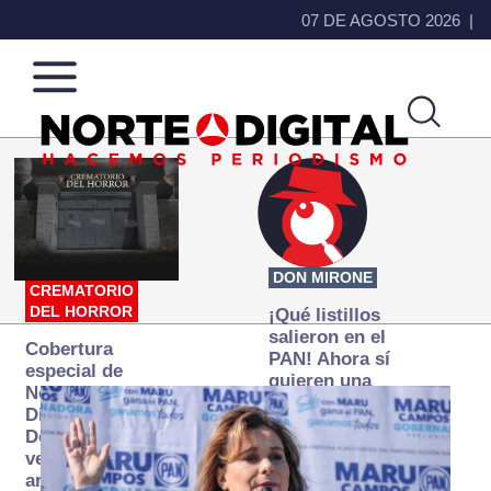
07 DE AGOSTO 2026
Norte
Más
de
que
Ciudad
noticias,
Juárez
hacemos periodismo
DON MIRONE
CREMATORIO
DEL HORROR
¡Qué listillos
salieron en el
Cobertura
PAN! Ahora sí
especial de
quieren una
Norte
Fiscalía
Digital:
autónoma… y
Donde la
transexenal
verdad
arde… pero