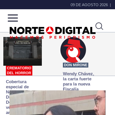
09 DE AGOSTO 2026
Norte
Más
de
que
Ciudad
noticias,
Juárez
hacemos periodismo
DON MIRONE
CREMATORIO
DEL HORROR
Wendy Chávez,
la carta fuerte
Cobertura
para la nueva
especial de
Fiscalía
Norte
autónoma
Digital:
Donde la
verdad
arde… pero