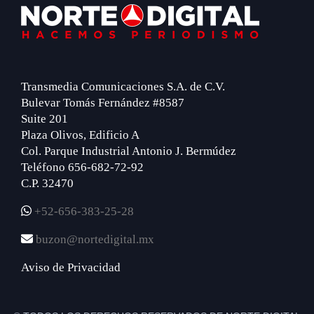
Footer
Transmedia Comunicaciones S.A. de C.V.
Bulevar Tomás Fernández #8587
Suite 201
Plaza Olivos, Edificio A
Col. Parque Industrial Antonio J. Bermúdez
Teléfono 656-682-72-92
C.P. 32470
+52-656-383-25-28
buzon@nortedigital.mx
Aviso de Privacidad