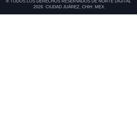
® TODOS LOS DERECHOS RESERVADOS DE NORTE DIGITAL
2026 CIUDAD JUÁREZ, CHIH. MEX.