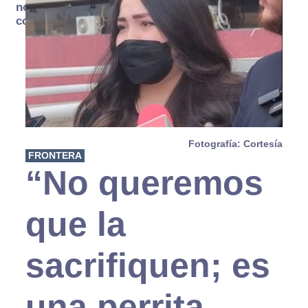
no se
consume
Fotografía: Cortesía
FRONTERA
“No queremos
que la
sacrifiquen; es
una perrita