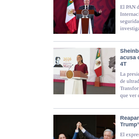
El PAN d
Internac
segurida
investig
Sheinb
acusa 
4T
La presi
de ultra
Transfor
que ver 
Reapar
Trump
El expr