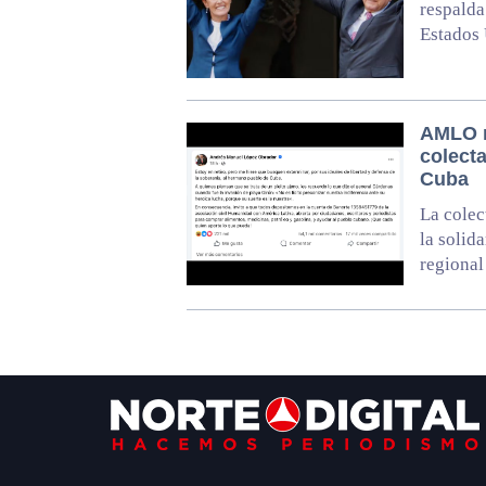
respalda
Estados
AMLO r
colect
Cuba
La colec
la solid
regional
Footer