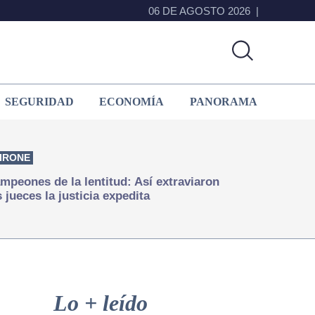
06 DE AGOSTO 2026
SEGURIDAD
ECONOMÍA
PANORAMA
IRONE
mpeones de la lentitud: Así extraviaron
s jueces la justicia expedita
Primary
Sidebar
Lo + leído