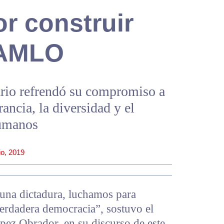
r construir
 AMLO
ario refrendó su compromiso a
rancia, la diversidad y el
humanos
lio, 2019
una dictadura, luchamos para
verdadera democracia”, sostuvo el
ez Obrador, en su discurso de este