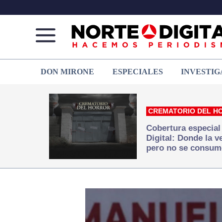
Norte
Más
DON MIRONE
ESPECIALES
INVESTIG
de
que
Ciudad
noticias,
Juárez
hacemos periodismo
CREMATORIO DEL H
Cobertura especial
Digital: Donde la 
pero no se consum