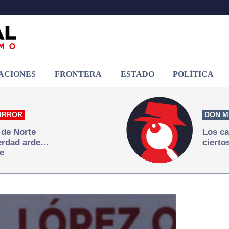
ACIONES
FRONTERA
ESTADO
POLÍTICA
ORROR
DON M
 de Norte
Los ca
verdad arde…
cierto
e