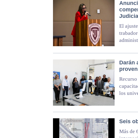
Anunci
compen
Judicia
El ajust
trabador
administ
Darán 
proven
Recurso 
capacita
los univ
Seis ob
Más de 6