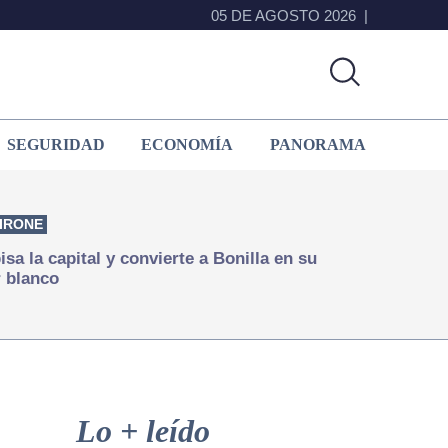
05 DE AGOSTO 2026
SEGURIDAD
ECONOMÍA
PANORAMA
IRONE
isa la capital y convierte a Bonilla en su
 blanco
Primary
Sidebar
Lo + leído