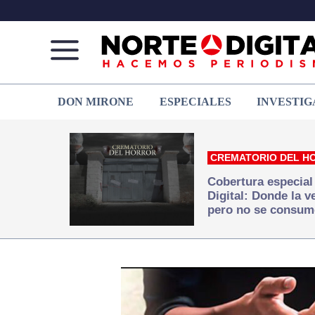
Norte
Más
DON MIRONE
ESPECIALES
INVESTIG
de
que
Ciudad
noticias,
Juárez
hacemos periodismo
CREMATORIO DEL H
Cobertura especial
Digital: Donde la 
pero no se consum