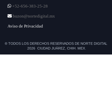
+52-656-383-25-28
buzon@nortedigital.mx
Aviso de Privacidad
® TODOS LOS DERECHOS RESERVADOS DE NORTE DIGITAL
2026 CIUDAD JUÁREZ, CHIH. MEX.