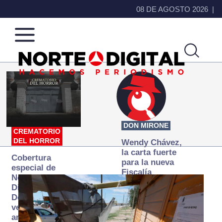
08 DE AGOSTO 2026
Norte
Más
de
que
Ciudad
noticias,
Juárez
hacemos periodismo
DON MIRONE
CREMATORIO
DEL HORROR
Wendy Chávez,
la carta fuerte
Cobertura
para la nueva
especial de
Fiscalía
Norte
autónoma
Digital:
Donde la
verdad
arde… pero