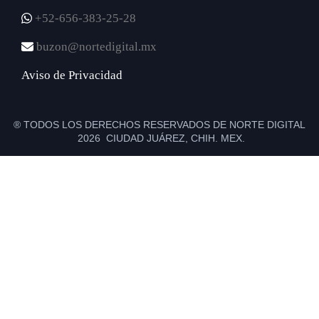
+52-656-383-25-28
buzon@nortedigital.mx
Aviso de Privacidad
® TODOS LOS DERECHOS RESERVADOS DE NORTE DIGITAL
2026 CIUDAD JUÁREZ, CHIH. MEX.