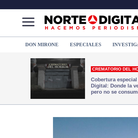
Norte
Más
DON MIRONE
ESPECIALES
INVESTIG
de
que
Ciudad
noticias,
Juárez
hacemos periodismo
CREMATORIO DEL H
Cobertura especial
Digital: Donde la 
pero no se consum