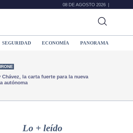
08 DE AGOSTO 2026
SEGURIDAD
ECONOMÍA
PANORAMA
IRONE
Chávez, la carta fuerte para la nueva
ía autónoma
Primary
Sidebar
Lo + leído