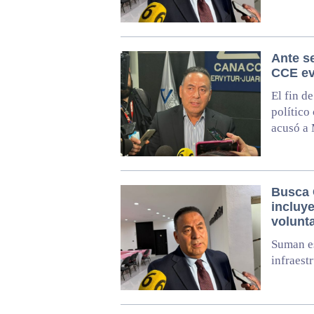
Ante s
CCE ev
El fin d
político
acusó a
Busca 
incluye
volunt
Suman es
infraest