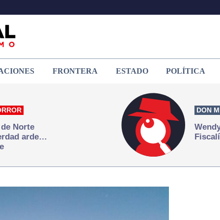
ACIONES
FRONTERA
ESTADO
POLÍTICA
ORROR
DON M
 de Norte
Wendy 
verdad arde…
Fiscal
e