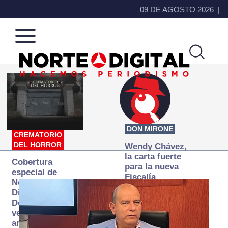
09 DE AGOSTO 2026
Norte
Más
de
que
Ciudad
noticias,
Juárez
hacemos periodismo
DON MIRONE
CREMATORIO
DEL HORROR
Wendy Chávez,
la carta fuerte
Cobertura
para la nueva
especial de
Fiscalía
Norte
autónoma
Digital:
Donde la
verdad
arde… pero