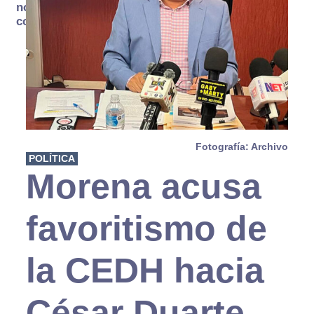
no se
consume
Fotografía: Archivo
POLÍTICA
Morena acusa
favoritismo de
la CEDH hacia
César Duarte