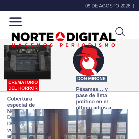
09 DE AGOSTO 2026
Norte
Más
de
que
Ciudad
noticias,
Juárez
hacemos periodismo
DON MIRONE
CREMATORIO
DEL HORROR
Pésames… y
pase de lista
Cobertura
político en el
especial de
último adiós a
Norte
Papá Grande
Digital:
Donde la
verdad
arde… pero