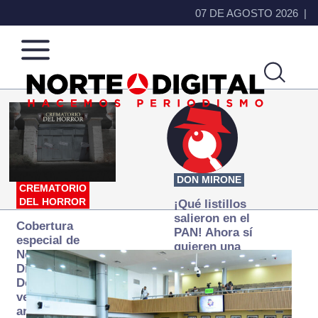
07 DE AGOSTO 2026
Norte
Más
de
que
Ciudad
noticias,
Juárez
hacemos periodismo
DON MIRONE
CREMATORIO
DEL HORROR
¡Qué listillos
salieron en el
Cobertura
PAN! Ahora sí
especial de
quieren una
Norte
Fiscalía
Digital:
autónoma… y
Donde la
transexenal
verdad
arde… pero