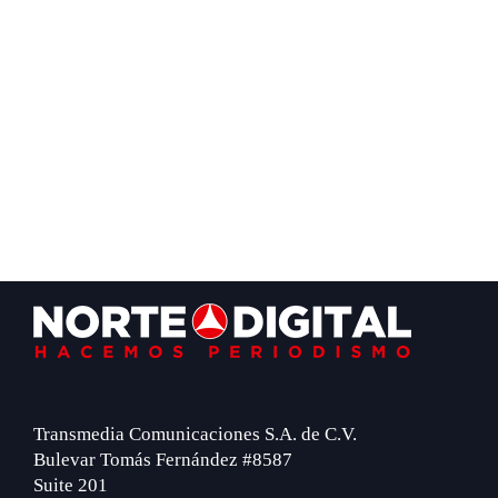
Footer
Transmedia Comunicaciones S.A. de C.V.
Bulevar Tomás Fernández #8587
Suite 201