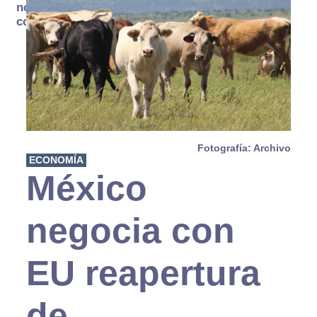
no se
consume
Fotografía: Archivo
ECONOMÍA
México
negocia con
EU reapertura
de