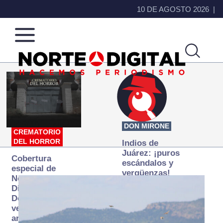
10 DE AGOSTO 2026
Norte
Más
de
que
Ciudad
noticias,
Juárez
hacemos periodismo
DON MIRONE
CREMATORIO
DEL HORROR
Indios de
Juárez: ¡puros
Cobertura
escándalos y
especial de
vergüenzas!
Norte
Digital:
Donde la
verdad
arde… pero