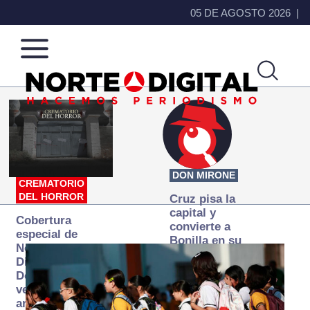
05 DE AGOSTO 2026
Norte
Más
de
que
Ciudad
noticias,
Juárez
hacemos periodismo
DON MIRONE
CREMATORIO
DEL HORROR
Cruz pisa la
capital y
Cobertura
convierte a
especial de
Bonilla en su
Norte
primer blanco
Digital:
Donde la
verdad
arde… pero