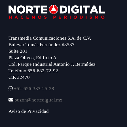
Footer
Transmedia Comunicaciones S.A. de C.V.
Bulevar Tomás Fernández #8587
Suite 201
Plaza Olivos, Edificio A
Col. Parque Industrial Antonio J. Bermúdez
Teléfono 656-682-72-92
C.P. 32470
+52-656-383-25-28
buzon@nortedigital.mx
Aviso de Privacidad