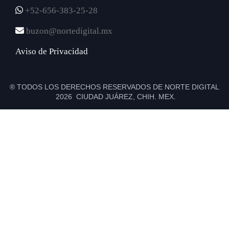
+52-656-383-25-28
buzon@nortedigital.mx
Aviso de Privacidad
® TODOS LOS DERECHOS RESERVADOS DE NORTE DIGITAL
2026 CIUDAD JUÁREZ, CHIH. MEX.