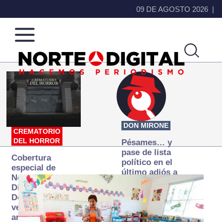
09 DE AGOSTO 2026
Norte
Más
de
que
Ciudad
noticias,
Juárez
hacemos periodismo
DON MIRONE
CREMATORIO
DEL HORROR
Pésames… y
pase de lista
Cobertura
político en el
especial de
último adiós a
Norte
Papá Grande
Digital:
Donde la
verdad
arde… pero