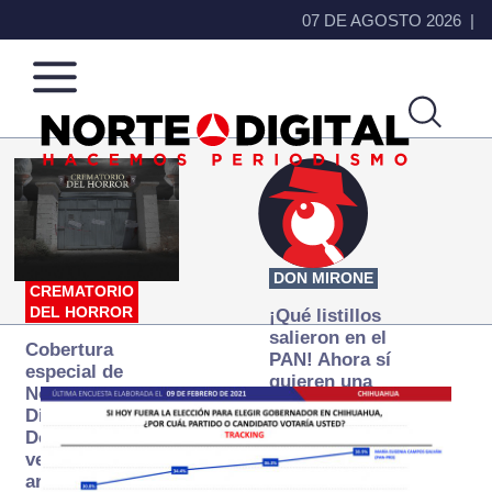
07 DE AGOSTO 2026
Norte
Más
de
que
Ciudad
noticias,
Juárez
hacemos periodismo
DON MIRONE
CREMATORIO
DEL HORROR
¡Qué listillos
salieron en el
Cobertura
PAN! Ahora sí
especial de
quieren una
Norte
Fiscalía
Digital:
autónoma… y
Donde la
transexenal
verdad
arde… pero