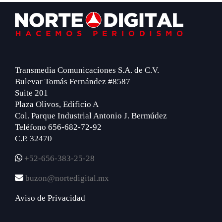
Footer
Transmedia Comunicaciones S.A. de C.V.
Bulevar Tomás Fernández #8587
Suite 201
Plaza Olivos, Edificio A
Col. Parque Industrial Antonio J. Bermúdez
Teléfono 656-682-72-92
C.P. 32470
+52-656-383-25-28
buzon@nortedigital.mx
Aviso de Privacidad