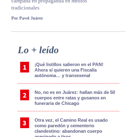
campaña en propaganda en medios
tradicionales
Por Pavel Juárez
Primary
Lo + leído
Sidebar
¡Qué listillos salieron en el PAN!
Ahora sí quieren una Fiscalía
autónoma… y transexenal
No, no es en Juárez: hallan más de 50
cuerpos entre ratas y gusanos en
funeraria de Chicago
Otra vez, el Camino Real es usado
como paredón y cementerio
clandestino: abandonan cuerpo
asesinado a tiros