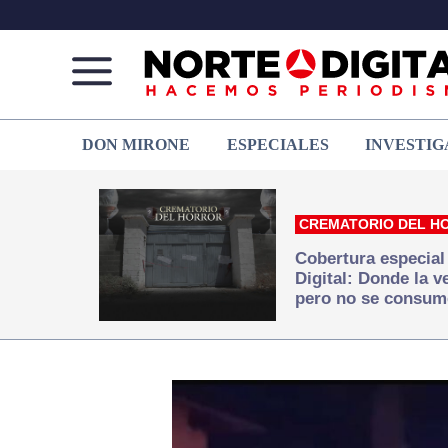
Norte
Más
DON MIRONE
ESPECIALES
INVESTIG
de
que
Ciudad
noticias,
Juárez
hacemos periodismo
CREMATORIO DEL H
Cobertura especial
Digital: Donde la 
pero no se consum