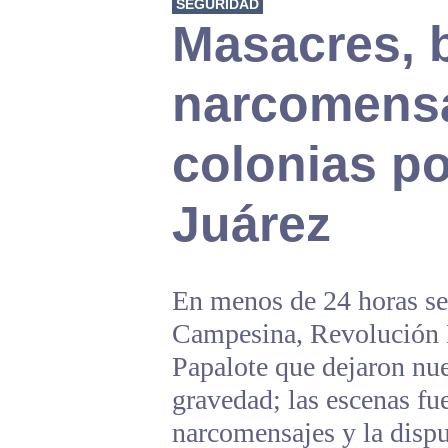
SEGURIDAD
Masacres, 
narcomensa
colonias p
Juárez
En menos de 24 horas se 
Campesina, Revolución 
Papalote que dejaron nu
gravedad; las escenas f
narcomensajes y la disput