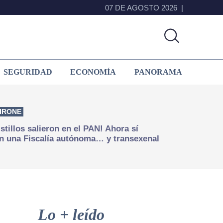
07 DE AGOSTO 2026
SEGURIDAD
ECONOMÍA
PANORAMA
IRONE
istillos salieron en el PAN! Ahora sí
n una Fiscalía autónoma… y transexenal
Primary
Sidebar
Lo + leído