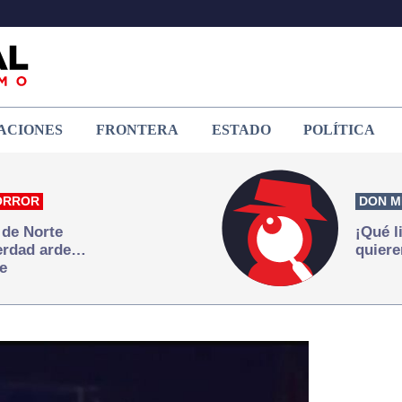
ACIONES
FRONTERA
ESTADO
POLÍTICA
ORROR
DON M
 de Norte
¡Qué l
verdad arde…
quiere
e