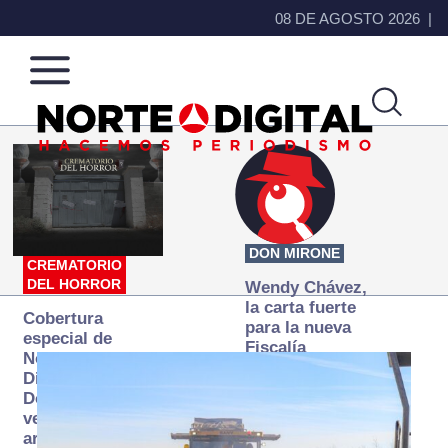
08 DE AGOSTO 2026
Norte
Más
de
que
Ciudad
noticias,
Juárez
hacemos periodismo
DON MIRONE
CREMATORIO
DEL HORROR
Wendy Chávez,
la carta fuerte
Cobertura
para la nueva
especial de
Fiscalía
Norte
autónoma
Digital:
Donde la
verdad
arde… pero