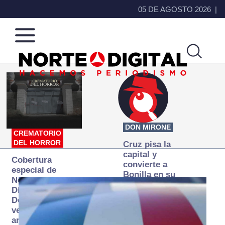
05 DE AGOSTO 2026
Norte
Más
de
que
Ciudad
noticias,
Juárez
hacemos periodismo
DON MIRONE
CREMATORIO
DEL HORROR
Cruz pisa la
capital y
Cobertura
convierte a
especial de
Bonilla en su
Norte
primer blanco
Digital:
Donde la
verdad
arde… pero