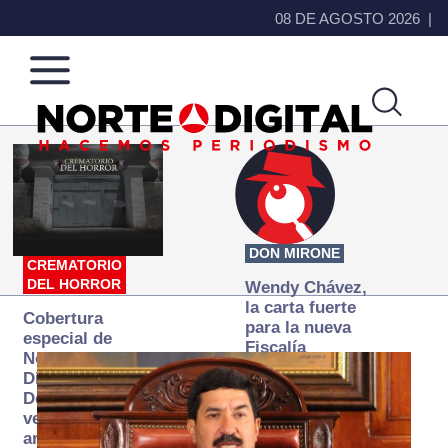
08 DE AGOSTO 2026
Norte
Más
de
que
Ciudad
noticias,
Juárez
hacemos periodismo
DON MIRONE
CREMATORIO
DEL HORROR
Wendy Chávez,
la carta fuerte
Cobertura
para la nueva
especial de
Fiscalía
Norte
autónoma
Digital:
Donde la
verdad
arde… pero