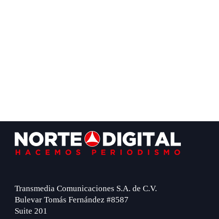
Footer
Transmedia Comunicaciones S.A. de C.V.
Bulevar Tomás Fernández #8587
Suite 201