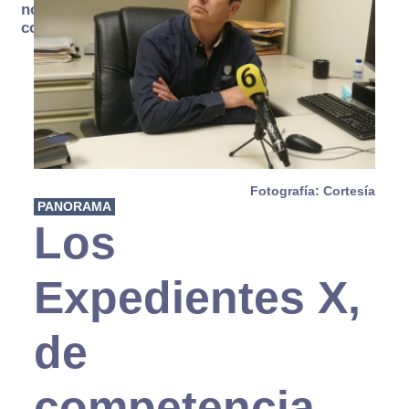
no se
consume
Fotografía: Cortesía
PANORAMA
Los
Expedientes X,
de
competencia