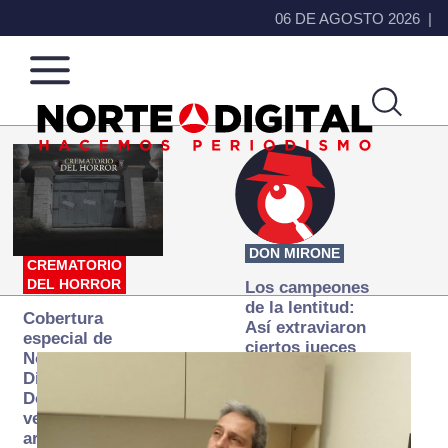
06 DE AGOSTO 2026
Norte
Más
de
que
Ciudad
noticias,
Juárez
hacemos periodismo
DON MIRONE
CREMATORIO
DEL HORROR
Los campeones
de la lentitud:
Cobertura
Así extraviaron
especial de
ciertos jueces
Norte
la justicia
Digital:
expedita
Donde la
verdad
arde… pero