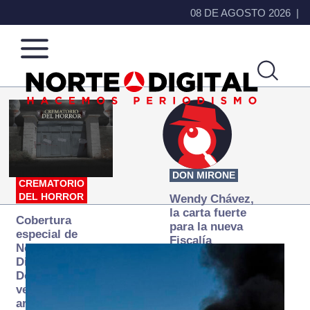
08 DE AGOSTO 2026
Norte
Más
de
que
Ciudad
noticias,
Juárez
hacemos periodismo
DON MIRONE
CREMATORIO
DEL HORROR
Wendy Chávez,
la carta fuerte
Cobertura
para la nueva
especial de
Fiscalía
Norte
autónoma
Digital:
Donde la
verdad
arde… pero