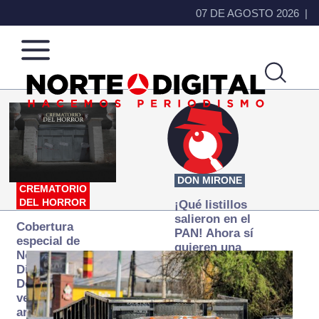
07 DE AGOSTO 2026
Norte
Más
de
que
Ciudad
noticias,
Juárez
hacemos periodismo
DON MIRONE
CREMATORIO
DEL HORROR
¡Qué listillos
salieron en el
Cobertura
PAN! Ahora sí
especial de
quieren una
Norte
Fiscalía
Digital:
autónoma… y
Donde la
transexenal
verdad
arde… pero