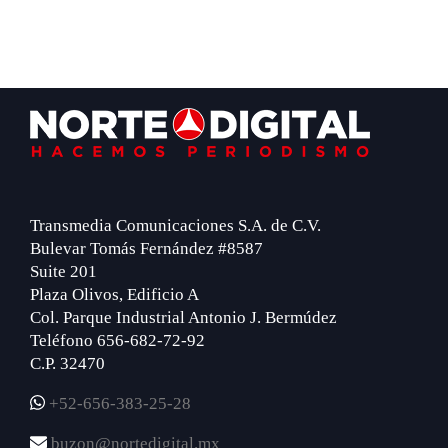
Footer
Transmedia Comunicaciones S.A. de C.V.
Bulevar Tomás Fernández #8587
Suite 201
Plaza Olivos, Edificio A
Col. Parque Industrial Antonio J. Bermúdez
Teléfono 656-682-72-92
C.P. 32470
+52-656-383-25-28
buzon@nortedigital.mx