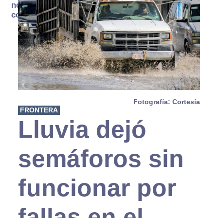
no se
consume
Fotografía: Cortesía
FRONTERA
Lluvia dejó
semáforos sin
funcionar por
fallas en el