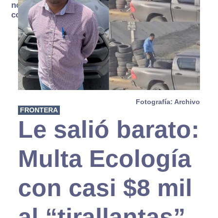
no se
consume
Fotografía: Archivo
FRONTERA
Le salió barato:
Multa Ecología
con casi $8 mil
al “tirallantas”