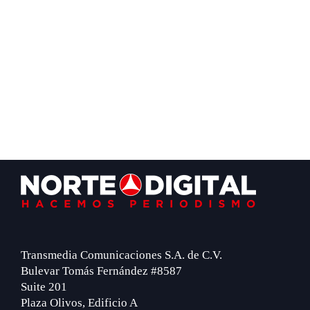
Footer
Transmedia Comunicaciones S.A. de C.V.
Bulevar Tomás Fernández #8587
Suite 201
Plaza Olivos, Edificio A