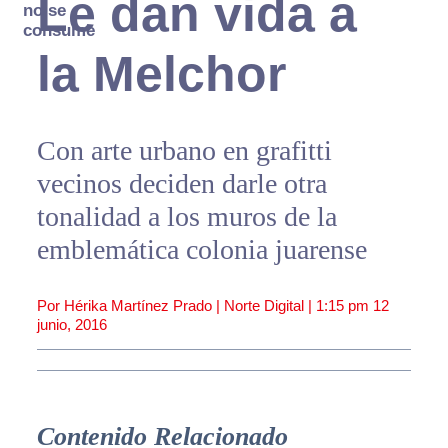
Le dan vida a
no se
consume
la Melchor
Con arte urbano en grafitti
vecinos deciden darle otra
tonalidad a los muros de la
emblemática colonia juarense
Por Hérika Martínez Prado | Norte Digital |
1:15 pm
12
junio, 2016
Contenido Relacionado