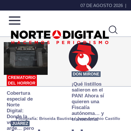
07 DE AGOSTO 2026
Norte
Más
de
que
Ciudad
noticias,
Juárez
hacemos periodismo
DON MIRONE
CREMATORIO
DEL HORROR
¡Qué listillos
salieron en el
Cobertura
PAN! Ahora sí
especial de
quieren una
Norte
Fiscalía
Digital:
autónoma… y
Donde la
Fotografía: Briseida Bautista / Juan Antonio Castillo
transexenal
verdad
JUÁREZ
arde… pero