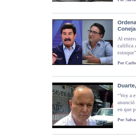
Ordena 
Coneja
Al enter
califica
estoque”
Por Carl
Duarte
“Voy a e
anunció 
en que p
Por Salva