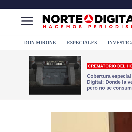
Norte
Más
DON MIRONE
ESPECIALES
INVESTIG
de
que
Ciudad
noticias,
Juárez
hacemos periodismo
CREMATORIO DEL H
Cobertura especial
Digital: Donde la 
pero no se consum