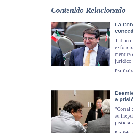
Contenido Relacionado
La Cone
conce
Tribunal
exfuncio
mentira 
jurídico
Por Carl
Desmie
a prisi
"Corral 
su inept
justicia
Por Salva