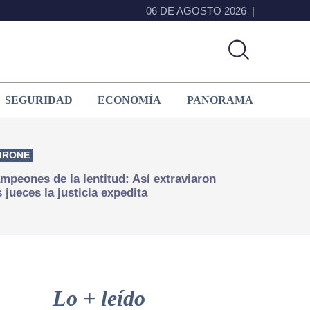
06 DE AGOSTO 2026
SEGURIDAD
ECONOMÍA
PANORAMA
IRONE
mpeones de la lentitud: Así extraviaron
s jueces la justicia expedita
Primary
Sidebar
Lo + leído