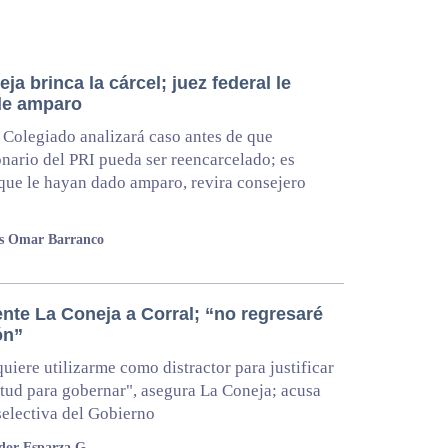
ja brinca la cárcel; juez federal le
de amparo
 Colegiado analizará caso antes de que
nario del PRI pueda ser reencarcelado; es
que le hayan dado amparo, revira consejero
os Omar Barranco
nte La Coneja a Corral; “no regresaré
ón”
quiere utilizarme como distractor para justificar
itud para gobernar", asegura La Coneja; acusa
 selectiva del Gobierno
dor Esparza G.