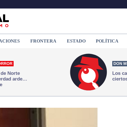
ACIONES
FRONTERA
ESTADO
POLÍTICA
ORROR
DON M
 de Norte
Los ca
verdad arde…
cierto
e