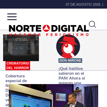
07 DE AGOSTO 2026
Norte
Más
de
que
Ciudad
noticias,
Juárez
hacemos periodismo
DON MIRONE
CREMATORIO
DEL HORROR
¡Qué listillos
salieron en el
Cobertura
PAN! Ahora sí
especial de
quieren una
Norte
Fiscalía
Digital:
autónoma… y
Donde la
transexenal
verdad
arde… pero