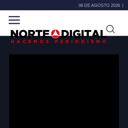
06 DE AGOSTO 2026
Norte
Más
de
que
Ciudad
noticias,
Juárez
hacemos periodismo